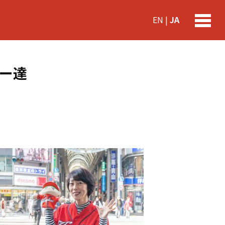
EN
|
JA
toggle
naviga
ー達