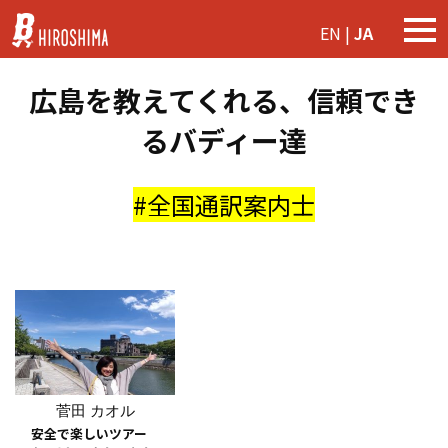
EN
|
JA
togg
navi
広島を教えてくれる、信頼でき
るバディー達
#全国通訳案内士
菅田 カオル
安全で楽しいツアー